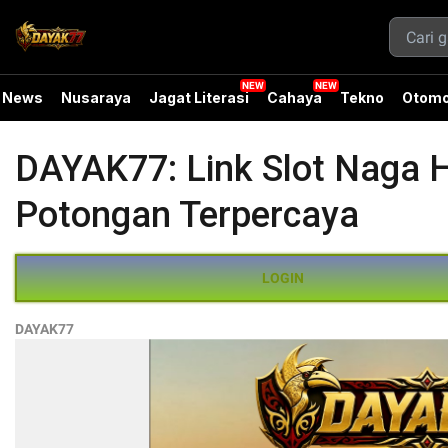
News
Nusaraya
Jagat Literasi
Cahaya
Tekno
Otomo
DAYAK77: Link Slot Naga 
Potongan Terpercaya
LOGIN
DAYAK77