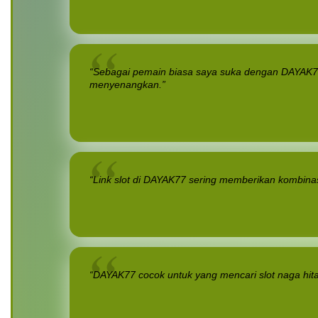
“Sebagai pemain biasa saya suka dengan DAYAK77 
menyenangkan.”
“Link slot di DAYAK77 sering memberikan kombinasi
“DAYAK77 cocok untuk yang mencari slot naga hitam